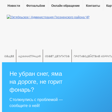
Новости
Фотоальбом
Онлайн обращение
Контакты
Кар
ОБЩЕЕ
АДМИНИСТРАЦИЯ
СОВЕТ ДЕПУТАТОВ
ПРОТИВОДЕЙСТВИЕ КОРРУП
Не убран снег, яма
на дороге, не горит
фонарь?
Столкнулись с проблемой —
сообщите о ней!