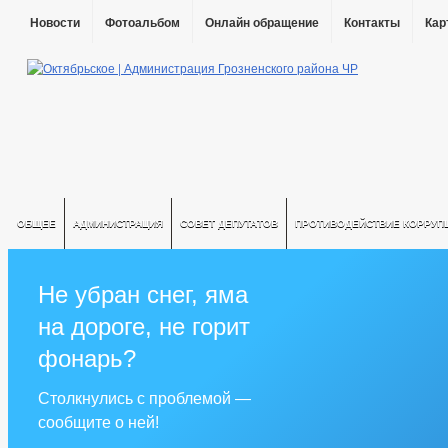
Новости
Фотоальбом
Онлайн обращение
Контакты
Кар
ОБЩЕЕ
АДМИНИСТРАЦИЯ
СОВЕТ ДЕПУТАТОВ
ПРОТИВОДЕЙСТВИЕ КОРРУП
Не убран снег, яма
на дороге, не горит
фонарь?
Столкнулись с проблемой —
сообщите о ней!