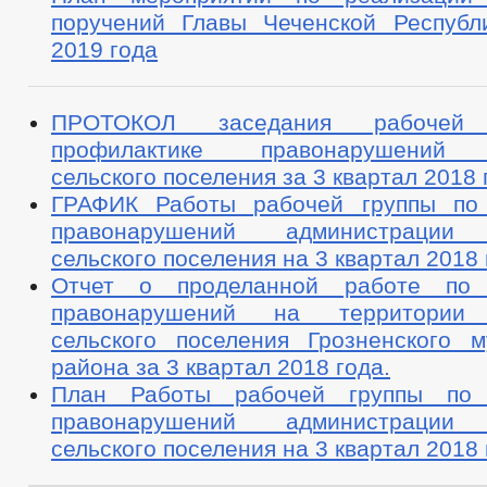
БЮДЖЕТ ПО ГОДАМ
поручений Главы Чеченской Республ
БЮДЖЕТ
ОТЧЕТ ОБ ИСПОЛНЕНИИ БЮДЖЕТА
_
2019 года
МУНИЦИПАЛЬНЫЕ УСЛУГИ
НОРМА
МУНИЦИПАЛЬНЫЕ УСЛУГИ
СТАНДАРТЫ МУНИЦИПАЛЬНЫХ УСЛУГ
ПРОТОКОЛ заседания рабочей
ОБРАЩЕНИЕ К ГЛАВЕ
ИНТЕРНЕТ ПРИЕМН
ПРИЕМ ГРАЖДАН
профилактике правонарушений О
ОБЗОРЫ ОБРАЩЕНИЙ ГРАЖДАН
ФОРМА О
сельского поселения за 3 квартал 2018 г
РЕГЛАМЕНТ РАССМОТРЕНИЯ ОБРАЩЕНИЙ
ГРАФИК Работы рабочей группы по 
правонарушений администрации 
сельского поселения на 3 квартал 2018 
Отчет о проделанной работе по 
правонарушений на территории 
сельского поселения Грозненского м
района за 3 квартал 2018 года.
План Работы рабочей группы по 
правонарушений администрации 
сельского поселения на 3 квартал 2018 