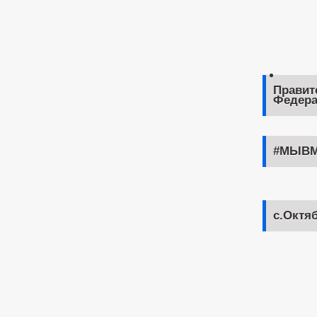
Правит
Федера
#МЫВМ
с.Октя