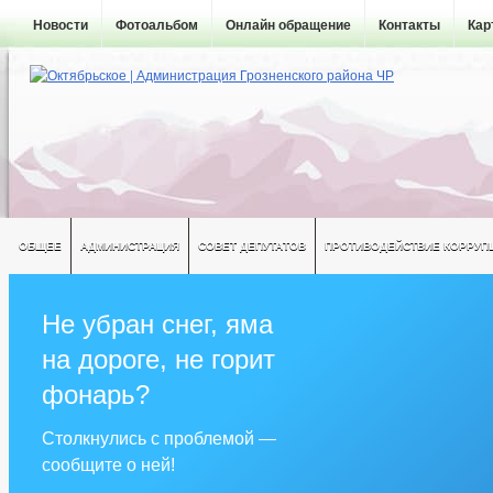
Новости
Фотоальбом
Онлайн обращение
Контакты
Кар
ОБЩЕЕ
АДМИНИСТРАЦИЯ
СОВЕТ ДЕПУТАТОВ
ПРОТИВОДЕЙСТВИЕ КОРРУП
Не убран снег, яма
на дороге, не горит
фонарь?
Столкнулись с проблемой —
сообщите о ней!