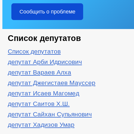
Сообщить о проблеме
Список депутатов
Список депутатов
депутат Арби Идрисович
депутат Вараев Алха
депутат Джегистаев
Мауссер
депутат Исаев Магомед
депутат Саитов Х.Ш.
депутат Сайхан Супьянович
депутат Хадизов Умар