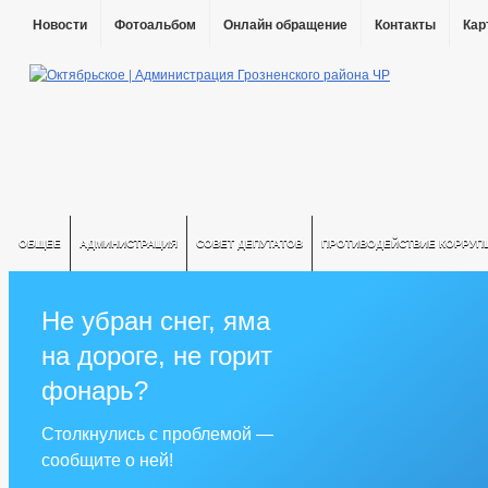
Новости
Фотоальбом
Онлайн обращение
Контакты
Кар
ОБЩЕЕ
АДМИНИСТРАЦИЯ
СОВЕТ ДЕПУТАТОВ
ПРОТИВОДЕЙСТВИЕ КОРРУП
Не убран снег, яма
на дороге, не горит
фонарь?
Столкнулись с проблемой —
сообщите о ней!