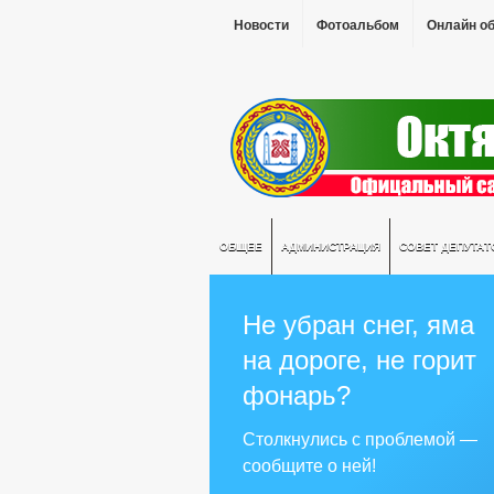
Новости
Фотоальбом
Онлайн о
ОБЩЕЕ
АДМИНИСТРАЦИЯ
СОВЕТ ДЕПУТАТ
Не убран снег, яма
на дороге, не горит
фонарь?
Столкнулись с проблемой —
сообщите о ней!