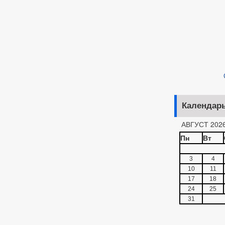
Календар
АВГУСТ 202
Пн
Вт
3
4
10
11
17
18
24
25
31