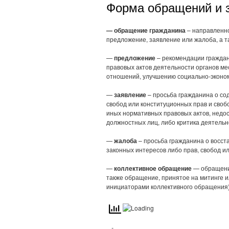
Форма обращений и 
— обращение гражданина
– направленн
предложение, заявление или жалоба, а 
—
предложение
– рекомендации гражда
правовых актов деятельности органов м
отношений, улучшению социально-эконом
—
заявление
– просьба гражданина о со
свобод или конституционных прав и своб
иных нормативных правовых актов, недос
должностных лиц, либо критика деятельн
—
жалоба
– просьба гражданина о восст
законных интересов либо прав, свобод ил
—
коллективное обращение
— обращение
также обращение, принятое на митинге 
инициаторами коллективного обращения)