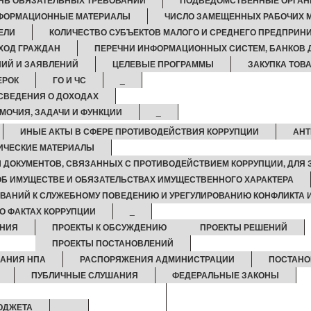
НЬ ОБЯЗАТЕЛЬНЫХ ТРЕБОВАНИЙ
ПОДВЕДОМСТВЕННЫЕ ОРГАН
ФОРМАЦИОННЫЕ МАТЕРИАЛЫ
ЧИСЛО ЗАМЕЩЕННЫХ РАБОЧИХ 
ЕЛИ
КОЛИЧЕСТВО СУБЪЕКТОВ МАЛОГО И СРЕДНЕГО ПРЕДПРИН
ХОД ГРАЖДАН
ПЕРЕЧНИ ИНФОРМАЦИОННЫХ СИСТЕМ, БАНКОВ Д
ИЙ И ЗАЯВЛЕНИЙ
ЦЕЛЕВЫЕ ПРОГРАММЫ
ЗАКУПКА ТОВА
ЕРОК
ГО И ЧС
_
СВЕДЕНИЯ О ДОХОДАХ
ОМОЧИЯ, ЗАДАЧИ И ФУНКЦИИ
_
ИНЫЕ АКТЫ В СФЕРЕ ПРОТИВОДЕЙСТВИЯ КОРРУПЦИИ
АНТ
ИЧЕСКИЕ МАТЕРИАЛЫ
 ДОКУМЕНТОВ, СВЯЗАННЫХ С ПРОТИВОДЕЙСТВИЕМ КОРРУПЦИИ, ДЛЯ
 ОБ ИМУЩЕСТВЕ И ОБЯЗАТЕЛЬСТВАХ ИМУЩЕСТВЕННОГО ХАРАКТЕРА
ВАНИЙ К СЛУЖЕБНОМУ ПОВЕДЕНИЮ И УРЕГУЛИРОВАНИЮ КОНФЛИКТА 
О ФАКТАХ КОРРУПЦИИ
_
НИЯ
ПРОЕКТЫ К ОБСУЖДЕНИЮ
ПРОЕКТЫ РЕШЕНИЙ
ПРОЕКТЫ ПОСТАНОВЛЕНИЙ
АНИЯ НПА
РАСПОРЯЖЕНИЯ АДМИНИСТРАЦИИ
ПОСТАНО
ПУБЛИЧНЫЕ СЛУШАНИЯ
ФЕДЕРАЛЬНЫЕ ЗАКОНЫ
ЮДЖЕТА
_