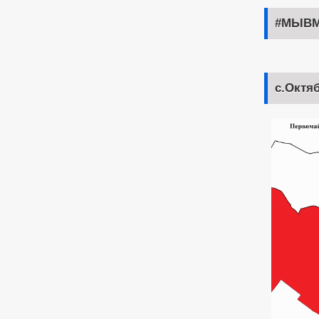
#МЫВМ
с.Октя