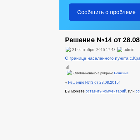
КОМИССИЯ ПО СОБЛЮДЕНИЮ ТРЕБ
Сообщить о проблеме
СОСТАВ ПОСЕЛЕНИЯ
ПЕРЕЧЕ
ПРЕДПРИНИМАТЕЛЬСТВО
ИН
ИНДИВИДУАЛЬНЫЕ ПРЕДПРИНИМАТ
СТАТИСТИЧЕСКИЕ ДАННЫЕ
С
Решение №14 от 28.08
ТЕКСТЫ ОФИЦИАЛЬНЫХ ВЫСТУПЛЕН
ИНФОРМАЦИЯ О РЕЗУЛЬТАТАХ ПРОВ
21 сентября, 2015 17:48
admin
ДЕПУТАТЫ
О границе населенного пункта с.Кр
СОВЕТ ДЕПУТАТОВ
СТРУКТУРА, ПОЛН
НПА
Опубликовано в рубрике
Решения
ПРОТИВОДЕЙСТВИЕ КОРРУПЦИИ
МЕТОД
«
Решение №13 от 28.08.2015г
ФОРМЫ
Вы можете
оставить комментарий
, или
сс
СВЕДЕНИЯ О ДОХОДАХ, РАСХОДАХ,
КОМИССИЯ ПО СОБЛЮДЕНИЮ ТРЕБО
ОБРАТНАЯ СВЯЗЬ ДЛЯ СООБЩЕНИЙ 
УСТАВ
РЕШЕ
ПРАВОВЫЕ АКТЫ
ПОРЯДОК ОБЖАЛОВ
АДМИНИСТРАТИВНЫЕ РЕГЛАМЕНТЫ