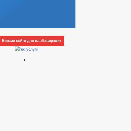
_
ИЗАЦИИ
МЕСТ
ИМАТЕЛЬСТВА
АННЫХ, РЕЕСТРОВ, РЕГИСТРОВ
РОВ, РАБОТ И УСЛУГ
Версия сайта для слабовидящих
ИКОРРУПЦИОННАЯ ЭКСПЕРТИЗА
 ЗАПОЛНЕНИЯ
ИНТЕРЕСОВ
ВЛЕНИЯ АДМИНИСТРАЦИИ