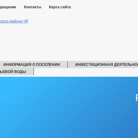
бращение
Контакты
Карта сайта
ИНФОРМАЦИЯ О ПОСЕЛЕНИИ
ИНВЕСТИЦИОННАЯ ДЕЯТЕЛЬНО
ТЬЕВОЙ ВОДЫ
ИЗИТЫ
ГРАДОСТРОИТЕЛЬСТВО
ГЕНЕРАЛЬНЫЙ ПЛАН
ПРАВИЛА ЗЕМЛЕПОЛЬЗОВАНИЯ
ЯТЕЛЬНОСТИ
СПОЛНЕНИИ ПП ГЛАВЫ ЧР ПОСТОЯННОГО ХАРАКТЕРА
_
И ФУНКЦИИ
СВЕДЕНИЯ О ДОХОДАХ СОТРУДНИКОВ
ЧЕНИИ
КОНТАКТНАЯ ИНФОРМАЦИЯ
КВАЛИФИКАЦИОННЫ
СВЕДЕНИЯ О ВАКАНТНЫХ ДОЛЖНОСТЯХ
 АТК
РАБОЧАЯ ГРУППА АНК
РАБОЧАЯ ГРУППА ПО ПРОФИ
Ю БЕЗОПАСНОСТИ ДОРОЖНОГО ДВИЖЕНИЯ