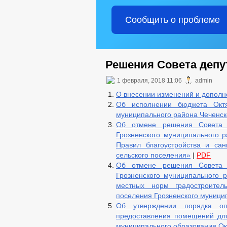
Сообщить о проблеме
Решения Совета депут
1 февраля, 2018 11:06
admin
О внесении изменений и дополне
Об исполнении бюджета Октя
муниципального района Чеченско
Об отмене решения Совета д
Грозненского муниципального 
Правил благоустройства и сан
сельского поселения»
|
PDF
Об отмене решения Совета д
Грозненского муниципального 
местных норм градостроитель
поселения Грозненского муници
Об утверждении порядка оп
предоставления помещений для
муниципального образования Ок