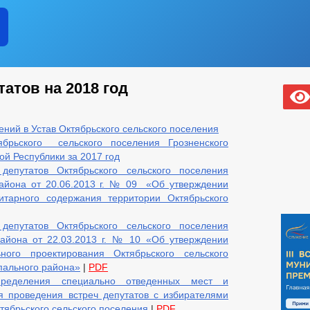
атов на 2018 год
ний в Устав Октябрьского сельского поселения
брьского сельского поселения Грозненского
й Республики за 2017 год
епутатов Октябрьского сельского поселения
района от 20.06.2013 г. № 09 «Об утверждении
итарного содержания территории Октябрьского
епутатов Октябрьского сельского поселения
района от 22.03.2013 г. № 10 «Об утверждении
ного проектирования Октябрьского сельского
пального района»
|
PDF
ределения специально отведенных мест и
 проведения встреч депутатов с избирателями
тябрьского сельского поселения
|
PDF