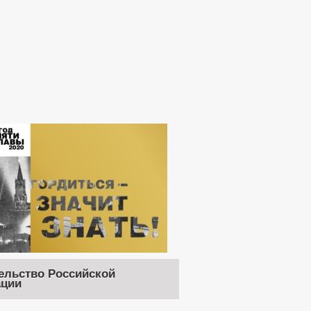
ельство Российской
ции