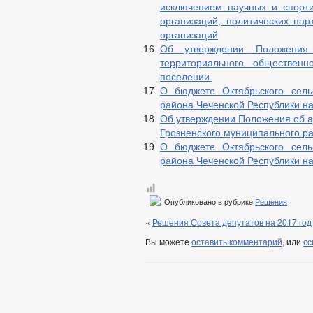
исключением научных и спорти
организаций, политических па
организаций
Об утверждении Положения
территориального общественн
поселении.
О бюджете Октябрьского сель
района Чеченской Республики на
Об утверждении Положения об а
Грозненского муниципального р
О бюджете Октябрьского сель
района Чеченской Республики на
Опубликовано в рубрике
Решения
«
Решения Совета депутатов на 2017 год
Вы можете
оставить комментарий
, или
сс