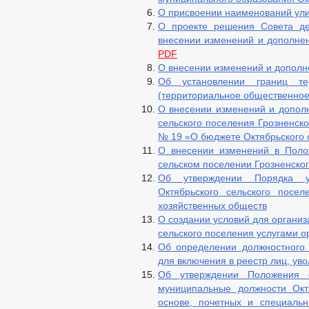
О присвоении наименований ули
О проекте решения Совета де
внесении изменений и дополнен
PDF
О внесении изменений и дополне
Об установлении границ те
(территориальное общественно
О внесении изменений и дополн
сельского поселения Грозненско
№ 19 «О бюджете Октябрьского с
О внесении изменений в Поло
сельском поселении Грозненско
Об утверждении Порядка у
Октябрьского сельского посе
хозяйственных обществ
О создании условий для организ
сельского поселения услугами о
Об определении должностного 
для включения в реестр лиц, уво
Об утверждении Положения 
муниципальные должности Окт
основе, почетных и специальн