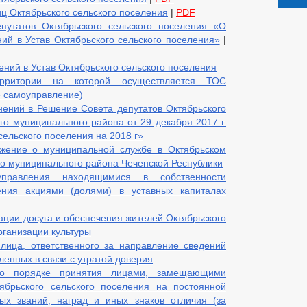
ц Октябрьского сельского поселения
|
PDF
путатов Октябрьского сельского поселения «О
ий в Устав Октябрьского сельского поселения»
|
ний в Устав Октябрьского сельского поселения
рритории на которой осуществляется ТОС
е самоуправление)
ений в Решение Совета депутатов Октябрьского
го муниципального района от 29 декабря 2017 г.
ельского поселения на 2018 г»
жение о муниципальной службе в Октябрьском
го муниципального района Чеченской Республики
правления находящимися в собственности
ления акциями (долями) в уставных капиталах
ации досуга и обеспечения жителей Октябрьского
рганизации культуры
лица, ответственного за направление сведений
ленных в связи с утратой доверия
о порядке принятия лицами, замещающими
ябрьского сельского поселения на постоянной
ых званий, наград и иных знаков отличия (за