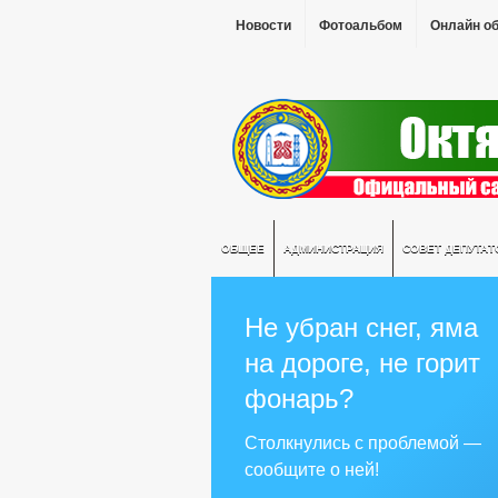
Новости
Фотоальбом
Онлайн о
ОБЩЕЕ
АДМИНИСТРАЦИЯ
СОВЕТ ДЕПУТАТ
Не убран снег, яма
на дороге, не горит
фонарь?
Столкнулись с проблемой —
сообщите о ней!