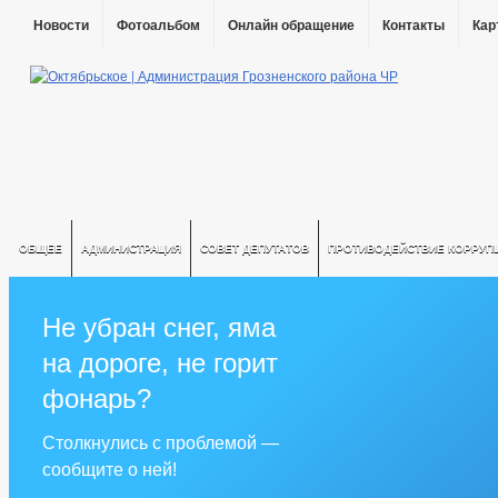
Новости
Фотоальбом
Онлайн обращение
Контакты
Кар
ОБЩЕЕ
АДМИНИСТРАЦИЯ
СОВЕТ ДЕПУТАТОВ
ПРОТИВОДЕЙСТВИЕ КОРРУП
Не убран снег, яма
на дороге, не горит
фонарь?
Столкнулись с проблемой —
сообщите о ней!