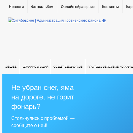
Новости
Фотоальбом
Онлайн обращение
Контакты
Кар
ОБЩЕЕ
АДМИНИСТРАЦИЯ
СОВЕТ ДЕПУТАТОВ
ПРОТИВОДЕЙСТВИЕ КОРРУП
Не убран снег, яма
на дороге, не горит
фонарь?
Столкнулись с проблемой —
сообщите о ней!