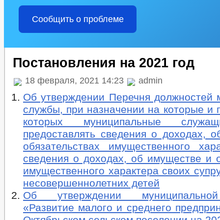
Сообщить о проблеме
Постановления на 2021 год
18 февраля, 2021 14:23
admin
Об утверждении Перечня должностей 
службы, при назначении на которые и
которых муниципальные служа
предоставлять сведения о доходах, о
обязательствах имущественного хар
сведения о доходах, об имуществе и 
имущественного характера своих супруг
несовершеннолетних детей
Об утверждении муниципально
«Развитие малого и среднего предпри
Октябрьском сельском поселении на 20