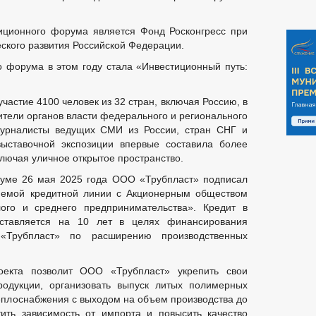
тиционного форума является Фонд Росконгресс при
ского развития Российской Федерации.
о форума в этом году стала «Инвестиционный путь:
стие 4100 человек из 32 стран, включая Россию, в
ители органов власти федерального и регионального
 журналисты ведущих СМИ из России, стран СНГ и
выставочной экспозиции впервые составила более
ключая уличное открытое пространство.
руме 26 мая 2025 года ООО «Трубпласт» подписал
ляемой кредитной линии с Акционерным обществом
ого и среднего предпринимательства». Кредит в
ставляется на 10 лет в целях финансирования
«Трубпласт» по расширению производственных
оекта позволит ООО «Трубпласт» укрепить свои
одукции, организовать выпуск литых полимерных
 теплоснабжения с выходом на объем производства до
тить зависимость от импорта и повысить качество