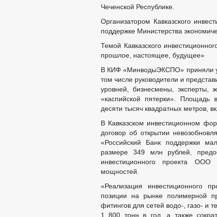
Чеченской Республике.
Организатором Кавказского инвес
поддержке Министерства экономиче
Темой Кавказского инвестиционног
прошлое, настоящее, будущее»
В КИФ «МинводыЭКСПО» приняли уча
том числе руководители и представ
уровней, бизнесмены, эксперты,
«каспийской пятерки». Площадь 
десяти тысяч квадратных метров, в
В Кавказском инвестиционном фо
договор об открытии невозобнов
«Российский Банк поддержки мал
размере 349 млн рублей, предо
инвестиционного проекта ООО 
мощностей.
«Реализация инвестиционного пр
позиции на рынке полимерной пр
фитингов для сетей водо-, газо- и
1 800 тонн в год, а также сокра