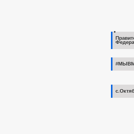
Правит
Федера
#МЫВМ
с.Октя